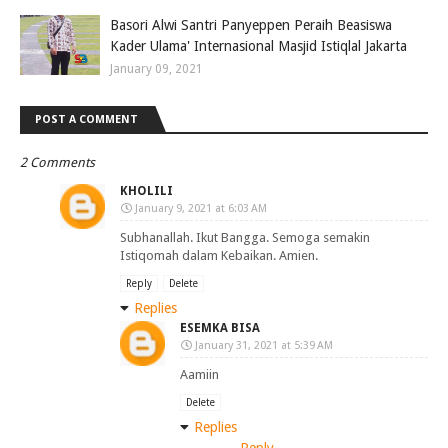
Basori Alwi Santri Panyeppen Peraih Beasiswa
Kader Ulama' Internasional Masjid Istiqlal Jakarta
January 09, 2021
POST A COMMENT
2 Comments
KHOLILI
January 9, 2021 at 6:03 AM
Subhanallah. Ikut Bangga. Semoga semakin
Istiqomah dalam Kebaikan. Amien.
Reply
Delete
Replies
ESEMKA BISA
January 31, 2021 at 5:39 AM
Aamiin
Delete
Replies