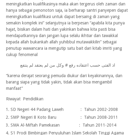
meningkatkan kualifikasinya maka akan tergerus oleh zaman dan
hanya sebagai penonoton saja, ia berharap santri panyepen dapat
meningkatkan kualifikasi untuk dapat bersaing di zaman yang
semakin komplek ini” selanjutnya ia berpesan “apabila kita punya
hajat, bisikan dalam hati dan yakinkan bahwa kita pasti bisa
mendapatkannya dan jangan lupa selalu ikhtiar dan tawakkal
kepada allah bukankah allah yuhibbul mutawakkilin” sebagai
penutup wawancara ia mengutip satu bait dari kitab imriti yang
cukup fenomenal
اذ الفتى حسب اعتقاده رفع # وكل من لم يعتقد لم ينتفع
“karena derajat seorang pemuda diukur dari keyakinannya, dan
barang siapa yang tidak yakin, tidak akan bisa mengambil
manfaat”
Riwayat Pendidikan
SD Negeri 44 Padang Laweh : Tahun 2002-2008
SMP Negeri 8 Koto Baru : Tahun 2008-2011
SMA Al-Miftah Pamekasan : Tahun 2011-2014
S1 Prodi Bimbingan Penyuluhan Islam Sekolah Tinggi Agama