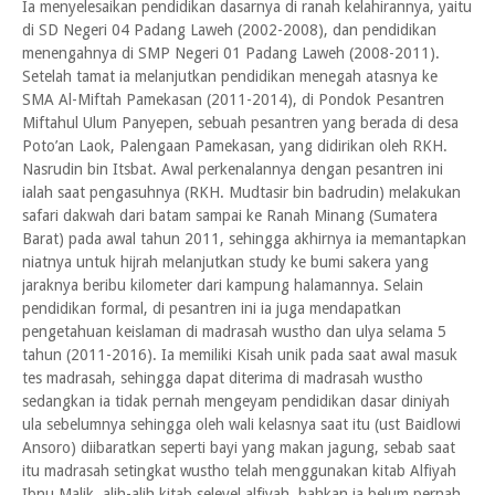
Ia menyelesaikan pendidikan dasarnya di ranah kelahirannya, yaitu
di SD Negeri 04 Padang Laweh (2002-2008), dan pendidikan
menengahnya di SMP Negeri 01 Padang Laweh (2008-2011).
Setelah tamat ia melanjutkan pendidikan menegah atasnya ke
SMA Al-Miftah Pamekasan (2011-2014), di Pondok Pesantren
Miftahul Ulum Panyepen, sebuah pesantren yang berada di desa
Poto’an Laok, Palengaan Pamekasan, yang didirikan oleh RKH.
Nasrudin bin Itsbat. Awal perkenalannya dengan pesantren ini
ialah saat pengasuhnya (RKH. Mudtasir bin badrudin) melakukan
safari dakwah dari batam sampai ke Ranah Minang (Sumatera
Barat) pada awal tahun 2011, sehingga akhirnya ia memantapkan
niatnya untuk hijrah melanjutkan study ke bumi sakera yang
jaraknya beribu kilometer dari kampung halamannya. Selain
pendidikan formal, di pesantren ini ia juga mendapatkan
pengetahuan keislaman di madrasah wustho dan ulya selama 5
tahun (2011-2016). Ia memiliki Kisah unik pada saat awal masuk
tes madrasah, sehingga dapat diterima di madrasah wustho
sedangkan ia tidak pernah mengeyam pendidikan dasar diniyah
ula sebelumnya sehingga oleh wali kelasnya saat itu (ust Baidlowi
Ansoro) diibaratkan seperti bayi yang makan jagung, sebab saat
itu madrasah setingkat wustho telah menggunakan kitab Alfiyah
Ibnu Malik, alih-alih kitab selevel alfiyah, bahkan ia belum pernah