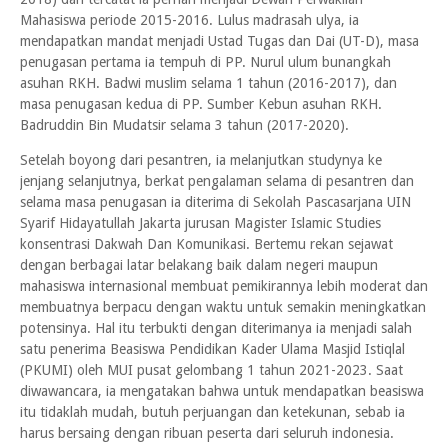
Mahasiswa periode 2015-2016. Lulus madrasah ulya, ia
mendapatkan mandat menjadi Ustad Tugas dan Dai (UT-D), masa
penugasan pertama ia tempuh di PP. Nurul ulum bunangkah
asuhan RKH. Badwi muslim selama 1 tahun (2016-2017), dan
masa penugasan kedua di PP. Sumber Kebun asuhan RKH.
Badruddin Bin Mudatsir selama 3 tahun (2017-2020).
Setelah boyong dari pesantren, ia melanjutkan studynya ke
jenjang selanjutnya, berkat pengalaman selama di pesantren dan
selama masa penugasan ia diterima di Sekolah Pascasarjana UIN
Syarif Hidayatullah Jakarta jurusan Magister Islamic Studies
konsentrasi Dakwah Dan Komunikasi. Bertemu rekan sejawat
dengan berbagai latar belakang baik dalam negeri maupun
mahasiswa internasional membuat pemikirannya lebih moderat dan
membuatnya berpacu dengan waktu untuk semakin meningkatkan
potensinya. Hal itu terbukti dengan diterimanya ia menjadi salah
satu penerima Beasiswa Pendidikan Kader Ulama Masjid Istiqlal
(PKUMI) oleh MUI pusat gelombang 1 tahun 2021-2023. Saat
diwawancara, ia mengatakan bahwa untuk mendapatkan beasiswa
itu tidaklah mudah, butuh perjuangan dan ketekunan, sebab ia
harus bersaing dengan ribuan peserta dari seluruh indonesia.