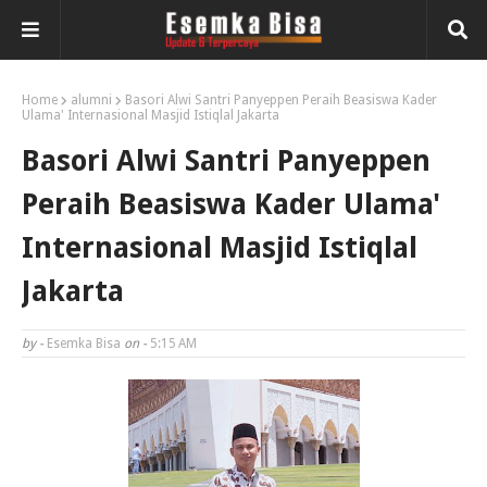
Home
alumni
Basori Alwi Santri Panyeppen Peraih Beasiswa Kader
Ulama' Internasional Masjid Istiqlal Jakarta
Basori Alwi Santri Panyeppen
Peraih Beasiswa Kader Ulama'
Internasional Masjid Istiqlal
Jakarta
by -
Esemka Bisa
on -
5:15 AM