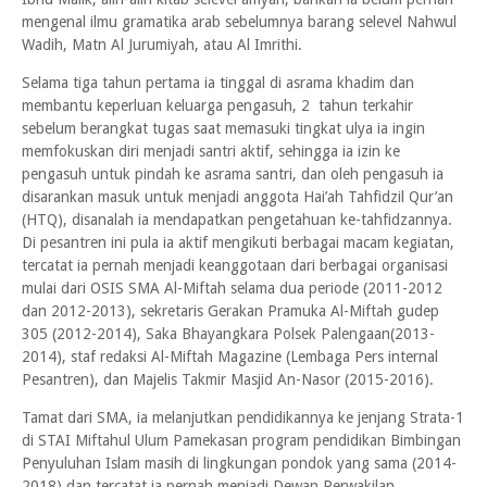
mengenal ilmu gramatika arab sebelumnya barang selevel Nahwul
Wadih, Matn Al Jurumiyah, atau Al Imrithi.
Selama tiga tahun pertama ia tinggal di asrama khadim dan
membantu keperluan keluarga pengasuh, 2 tahun terkahir
sebelum berangkat tugas saat memasuki tingkat ulya ia ingin
memfokuskan diri menjadi santri aktif, sehingga ia izin ke
pengasuh untuk pindah ke asrama santri, dan oleh pengasuh ia
disarankan masuk untuk menjadi anggota Hai’ah Tahfidzil Qur’an
(HTQ), disanalah ia mendapatkan pengetahuan ke-tahfidzannya.
Di pesantren ini pula ia aktif mengikuti berbagai macam kegiatan,
tercatat ia pernah menjadi keanggotaan dari berbagai organisasi
mulai dari OSIS SMA Al-Miftah selama dua periode (2011-2012
dan 2012-2013), sekretaris Gerakan Pramuka Al-Miftah gudep
305 (2012-2014), Saka Bhayangkara Polsek Palengaan(2013-
2014), staf redaksi Al-Miftah Magazine (Lembaga Pers internal
Pesantren), dan Majelis Takmir Masjid An-Nasor (2015-2016).
Tamat dari SMA, ia melanjutkan pendidikannya ke jenjang Strata-1
di STAI Miftahul Ulum Pamekasan program pendidikan Bimbingan
Penyuluhan Islam masih di lingkungan pondok yang sama (2014-
2018) dan tercatat ia pernah menjadi Dewan Perwakilan