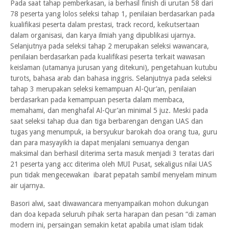
Pada saat tahap pemberkasan, ia berhasil finish di urutan 58 dari
78 peserta yang lolos seleksi tahap 1, penilaian berdasarkan pada
kualifikasi peserta dalam prestasi, track record, keikutsertaan
dalam organisasi, dan karya ilmiah yang dipublikasi ujarnya.
Selanjutnya pada seleksi tahap 2 merupakan seleksi wawancara,
penilaian berdasarkan pada kualifikasi peserta terkait wawasan
keislaman (utamanya jurusan yang ditekuni), pengetahuan kutubu
turots, bahasa arab dan bahasa inggris. Selanjutnya pada seleksi
tahap 3 merupakan seleksi kemampuan Al-Qur’an, penilaian
berdasarkan pada kemampuan peserta dalam membaca,
memahami, dan menghafal Al-Qur’an minimal 5 juz. Meski pada
saat seleksi tahap dua dan tiga berbarengan dengan UAS dan
tugas yang menumpuk, ia bersyukur barokah doa orang tua, guru
dan para masyayikh ia dapat menjalani semuanya dengan
maksimal dan berhasil diterima serta masuk menjadi 3 teratas dari
21 peserta yang acc diterima oleh MUI Pusat, sekaligus nilai UAS
pun tidak mengecewakan ibarat pepatah sambil menyelam minum
air ujarnya.
Basori alwi, saat diwawancara menyampaikan mohon dukungan
dan doa kepada seluruh pihak serta harapan dan pesan “di zaman
modern ini, persaingan semakin ketat apabila umat islam tidak