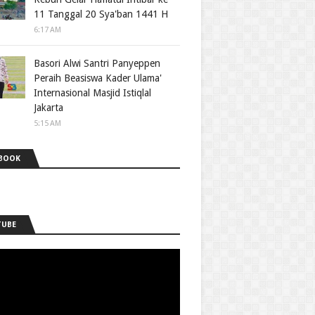
11 Tanggal 20 Sya'ban 1441 H
6:17 AM
Basori Alwi Santri Panyeppen
Peraih Beasiswa Kader Ulama'
Internasional Masjid Istiqlal
Jakarta
5:15 AM
BOOK
TUBE