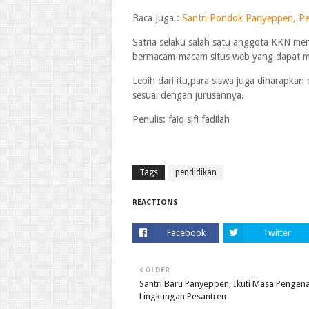
Baca Juga :
Santri Pondok Panyeppen, Per
Satria selaku salah satu anggota KKN men
bermacam-macam situs web yang dapat men
Lebih dari itu,para siswa juga diharapkan
sesuai dengan jurusannya.
Penulis: faiq sifi fadilah
Tags
pendidikan
REACTIONS
Facebook
Twitter
OLDER
Santri Baru Panyeppen, Ikuti Masa Pengen
Lingkungan Pesantren