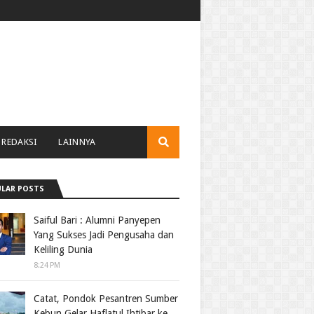
REDAKSI
LAINNYA
LAR POSTS
Saiful Bari : Alumni Panyepen
Yang Sukses Jadi Pengusaha dan
Keliling Dunia
8:24 PM
Catat, Pondok Pesantren Sumber
Kebun Gelar Haflatul Ihtibar ke