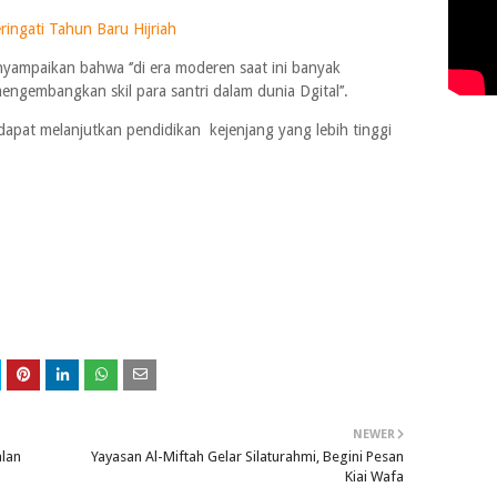
ingati Tahun Baru Hijriah
yampaikan bahwa ‘’di era moderen saat ini banyak
gembangkan skil para santri dalam dunia Dgital’’.
 dapat melanjutkan pendidikan kejenjang yang lebih tinggi
NEWER
alan
Yayasan Al-Miftah Gelar Silaturahmi, Begini Pesan
Kiai Wafa