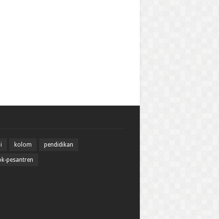
i
kolom
pendidikan
k-pesantren