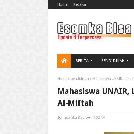
Home
Redaksi
BERITA
PENDIDIKAN
Home
pendidikan
Mahasiswa UNAIR, Lakuka
Mahasiswa UNAIR, 
Al-Miftah
by -
Esemka Bisa
on -
7:02 AM