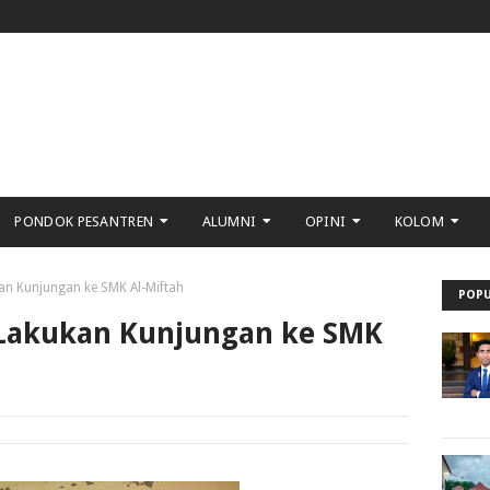
PONDOK PESANTREN
ALUMNI
OPINI
KOLOM
n Kunjungan ke SMK Al-Miftah
POPU
Lakukan Kunjungan ke SMK