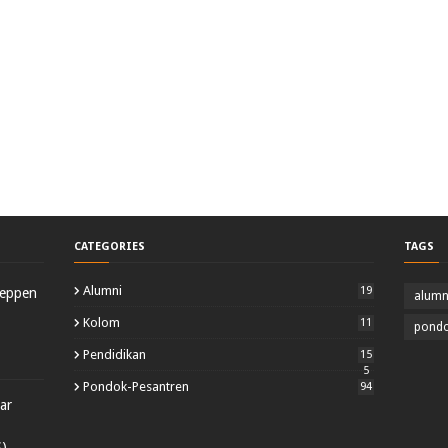
CATEGORIES
TAGS
Alumni
19
yeppen
alumn
Kolom
11
pondo
Pendidikan
15
5
Pondok-Pesantren
94
ar
S)