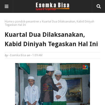
Home
pondok-pesantren
Kuartal Dua Dilaksanakan, Kabid Diniyah
Tegaskan Hal Ini
Kuartal Dua Dilaksanakan,
Kabid Diniyah Tegaskan Hal Ini
by -
Esemka Bisa
on -
1:09 AM