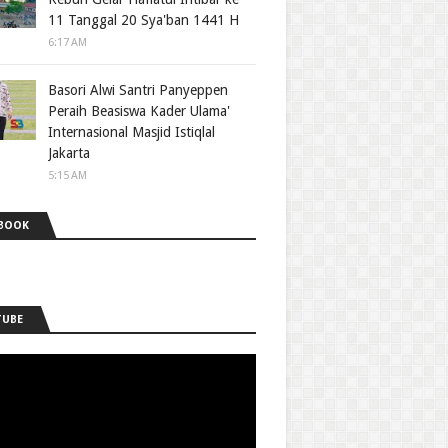
11 Tanggal 20 Sya'ban 1441 H
6:17 AM
Basori Alwi Santri Panyeppen
Peraih Beasiswa Kader Ulama'
Internasional Masjid Istiqlal
Jakarta
5:15 AM
BOOK
TUBE