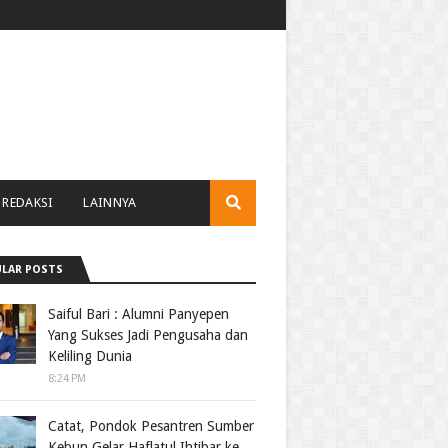
REDAKSI
LAINNYA
LAR POSTS
Saiful Bari : Alumni Panyepen
Yang Sukses Jadi Pengusaha dan
Keliling Dunia
8:24 PM
Catat, Pondok Pesantren Sumber
Kebun Gelar Haflatul Ihtibar ke