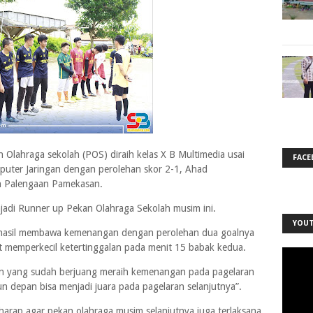
Olahraga sekolah (POS) diraih kelas X B Multimedia usai
FACE
puter Jaringan dengan perolehan skor 2-1, Ahad
h Palengaan Pamekasan.
njadi Runner up Pekan Olahraga Sekolah musim ini.
YOU
rhasil membawa kemenangan dengan perolehan dua goalnya
t memperkecil ketertinggalan pada menit 15 babak kedua.
n yang sudah berjuang meraih kemenangan pada pagelaran
 depan bisa menjadi juara pada pagelaran selanjutnya”.
harap agar pekan olahraga musim selanjutnya juga terlaksana