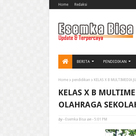
Home
Redaksi
BERITA
PENDIDIKAN
Home
pendidikan
KELAS X B MULTIMEDIA 
KELAS X B MULTIME
OLAHRAGA SEKOLAH
by -
Esemka Bisa
on -
5:01 PM