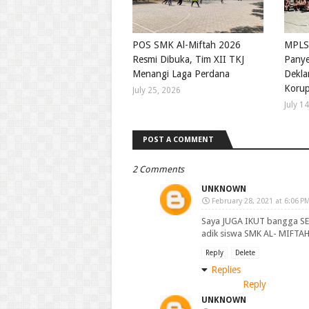
POS SMK Al-Miftah 2026
MPLS
Resmi Dibuka, Tim XII TKJ
Panye
Menangi Laga Perdana
Deklar
Korup
July 25, 2026
July 1
POST A COMMENT
2 Comments
UNKNOWN
February 28, 2021 at 6:06 P
Saya JUGA IKUT bangga SELA
adik siswa SMK AL- MIFTA
Reply
Delete
Replies
Reply
UNKNOWN