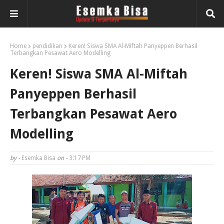
Home
pendidikan
Keren! Siswa SMA Al-Miftah Panyeppen Berhasil
Terbangkan Pesawat Aero Modelling
Keren! Siswa SMA Al-Miftah
Panyeppen Berhasil
Terbangkan Pesawat Aero
Modelling
by -
Esemka Bisa
on -
3:17 PM