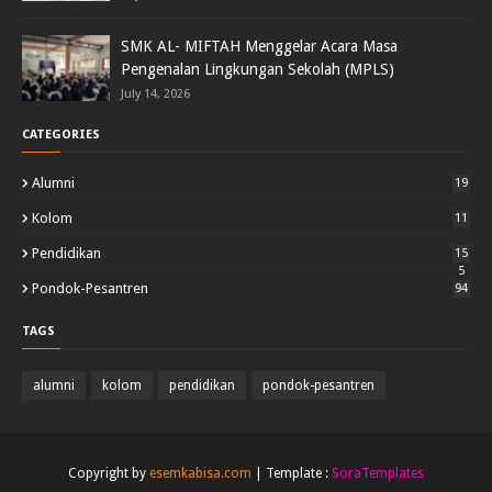
SMK AL- MIFTAH Menggelar Acara Masa
Pengenalan Lingkungan Sekolah (MPLS)
July 14, 2026
CATEGORIES
Alumni
19
Kolom
11
Pendidikan
15
5
Pondok-Pesantren
94
TAGS
alumni
kolom
pendidikan
pondok-pesantren
Copyright by
esemkabisa.com
| Template :
SoraTemplates