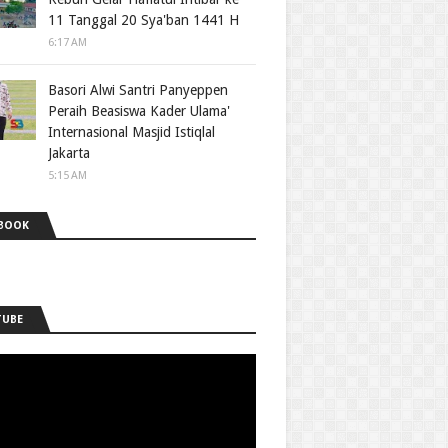
11 Tanggal 20 Sya'ban 1441 H
6:17 AM
Basori Alwi Santri Panyeppen
Peraih Beasiswa Kader Ulama'
Internasional Masjid Istiqlal
Jakarta
5:15 AM
BOOK
TUBE