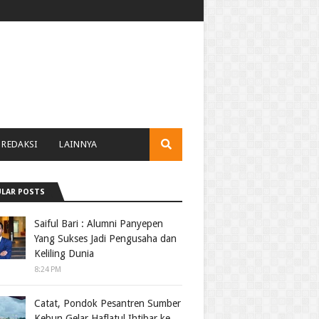
REDAKSI
LAINNYA
LAR POSTS
Saiful Bari : Alumni Panyepen
Yang Sukses Jadi Pengusaha dan
Keliling Dunia
8:24 PM
Catat, Pondok Pesantren Sumber
Kebun Gelar Haflatul Ihtibar ke