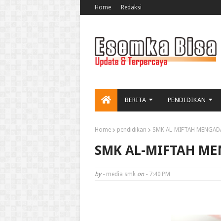
Home
Redaksi
BERITA
PENDIDIKAN
Home
pendidikan
SMK AL-MIFTAH MENGAD
SMK AL-MIFTAH ME
by -
media smk
on -
7:40 PM