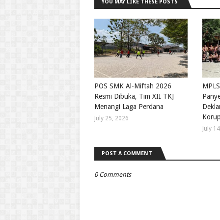
YOU MAY LIKE THESE POSTS
POS SMK Al-Miftah 2026
MPLS
Resmi Dibuka, Tim XII TKJ
Panye
Menangi Laga Perdana
Deklar
Korup
July 25, 2026
July 1
POST A COMMENT
0 Comments