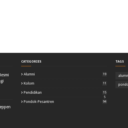
CATEGORIES
TAGS
Alumni
19
Resmi
alumn
gi
Kolom
11
pondo
Pendidikan
15
5
Pondok-Pesantren
94
yeppen