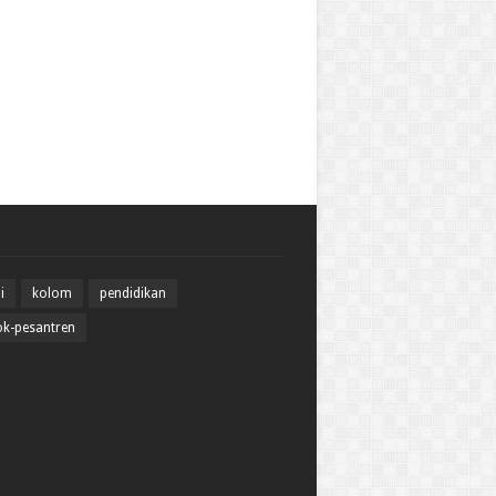
i
kolom
pendidikan
k-pesantren