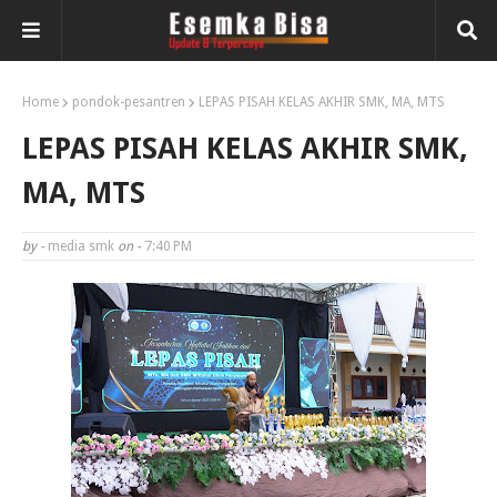
Home
pondok-pesantren
LEPAS PISAH KELAS AKHIR SMK, MA, MTS
LEPAS PISAH KELAS AKHIR SMK,
MA, MTS
by -
media smk
on -
7:40 PM