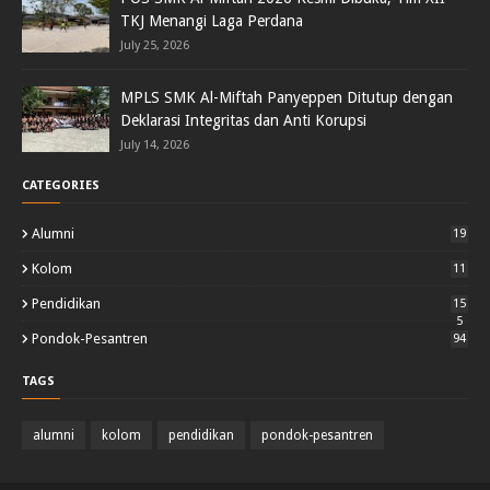
TKJ Menangi Laga Perdana
July 25, 2026
MPLS SMK Al-Miftah Panyeppen Ditutup dengan
Deklarasi Integritas dan Anti Korupsi
July 14, 2026
CATEGORIES
Alumni
19
Kolom
11
Pendidikan
15
5
Pondok-Pesantren
94
TAGS
alumni
kolom
pendidikan
pondok-pesantren