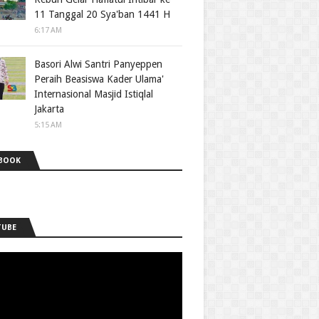
11 Tanggal 20 Sya'ban 1441 H
6:17 AM
Basori Alwi Santri Panyeppen
Peraih Beasiswa Kader Ulama'
Internasional Masjid Istiqlal
Jakarta
5:15 AM
BOOK
TUBE