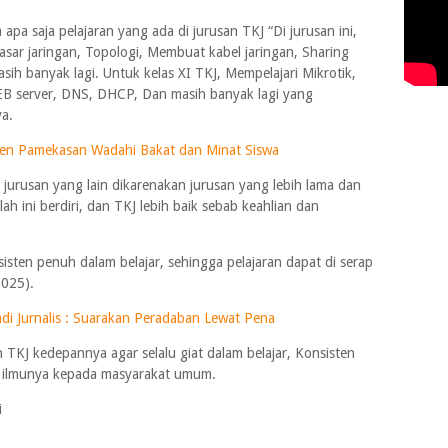
apa saja pelajaran yang ada di jurusan TKJ “Di jurusan ini,
Dasar jaringan, Topologi, Membuat kabel jaringan, Sharing
ih banyak lagi. Untuk kelas XI TKJ, Mempelajari Mikrotik,
WEB server, DNS, DHCP, Dan masih banyak lagi yang
a.
en Pamekasan Wadahi Bakat dan Minat Siswa
a jurusan yang lain dikarenakan jurusan yang lebih lama dan
ah ini berdiri, dan TKJ lebih baik sebab keahlian dan
isten penuh dalam belajar, sehingga pelajaran dapat di serap
2025).
adi Jurnalis : Suarakan Peradaban Lewat Pena
TKJ kedepannya agar selalu giat dalam belajar, Konsisten
n ilmunya kepada masyarakat umum.
i