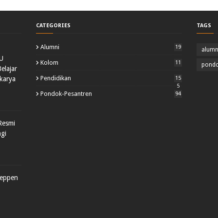
CATEGORIES
TAGS
Alumni
19
alumn
U
Kolom
11
pondo
lajar
Pendidikan
karya
15
5
Pondok-Pesantren
94
Resmi
gi
yeppen