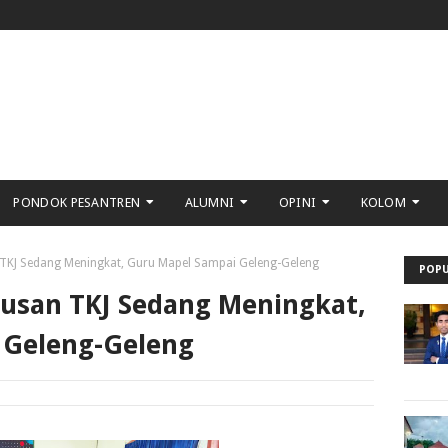
PONDOK PESANTREN
ALUMNI
OPINI
KOLOM
 TKJ Sedang Meningkat, Guru Mapel Sampai Geleng-Geleng
POPU
rusan TKJ Sedang Meningkat,
 Geleng-Geleng