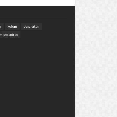
i
kolom
pendidikan
k-pesantren