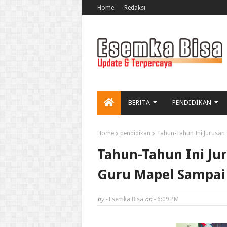
Home
Redaksi
BERITA
PENDIDIKAN
Home
pendidikan
Tahun-Tahun Ini Jurusan
Tahun-Tahun Ini Ju
Guru Mapel Sampai
by -
Esemka Bisa
on -
6:09 PM