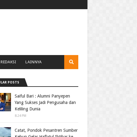
REDAKSI
LAINNYA
LAR POSTS
Saiful Bari : Alumni Panyepen
Yang Sukses Jadi Pengusaha dan
Keliling Dunia
8:24 PM
Catat, Pondok Pesantren Sumber
Kebun Gelar Haflatul Ihtibar ke