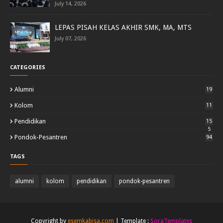
July 14, 2026
LEPAS PISAH KELAS AKHIR SMK, MA, MTS
July 07, 2026
CATEGORIES
Alumni
19
Kolom
11
Pendidikan
15
5
Pondok-Pesantren
94
TAGS
alumni
kolom
pendidikan
pondok-pesantren
Copyright by
esemkabisa.com
| Template :
SoraTemplates