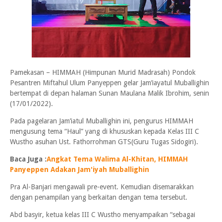
Pamekasan – HIMMAH (Himpunan Murid Madrasah) Pondok
Pesantren Miftahul Ulum Panyeppen gelar Jam’iayatul Muballighin
bertempat di depan halaman Sunan Maulana Malik Ibrohim, senin
(17/01/2022).
Pada pagelaran Jam’iatul Muballighin ini, pengurus HIMMAH
mengusung tema “Haul” yang di khususkan kepada Kelas III C
Wustho asuhan Ust. Fathorrohman GTS(Guru Tugas Sidogiri).
Baca Juga :
Angkat Tema Walima Al-Khitan, HIMMAH
Panyeppen Adakan Jam'iyah Muballighin
Pra Al-Banjari mengawali pre-event. Kemudian disemarakkan
dengan penampilan yang berkaitan dengan tema tersebut.
Abd basyir, ketua kelas III C Wustho menyampaikan “sebagai