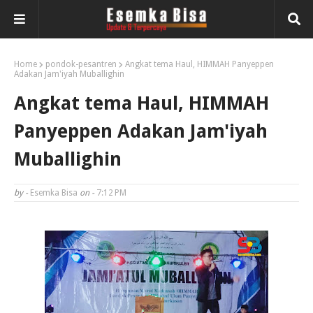
Home
pondok-pesantren
Angkat tema Haul, HIMMAH Panyeppen
Adakan Jam'iyah Muballighin
Angkat tema Haul, HIMMAH
Panyeppen Adakan Jam'iyah
Muballighin
by -
Esemka Bisa
on -
7:12 PM