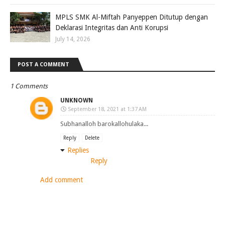
MPLS SMK Al-Miftah Panyeppen Ditutup dengan
Deklarasi Integritas dan Anti Korupsi
July 14, 2026
POST A COMMENT
1 Comments
UNKNOWN
September 18, 2021 at 1:37 AM
Subhanalloh barokallohulaka...
Reply
Delete
Replies
Reply
Add comment