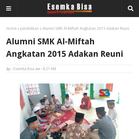
Home
pendidikan
Alumni SMK Al-Miftah Angkatan 2015 Adakan Reuni
Alumni SMK Al-Miftah
Angkatan 2015 Adakan Reuni
by -
Esemka Bisa
on -
8:21 AM