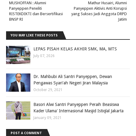
MUSHOFFAN : Alumni
Mathur Husairi, Alumni
Panyeppen Peneliti
Panyeppen Aktivis Anti Korupsi
RISTEKDIKTI dan Bersertifikasi
yang Sukses Jadi Anggota DRPD
BNSP RI
Jatim
YOU MAY LIKE THESE POSTS
LEPAS PISAH KELAS AKHIR SMK, MA, MTS
July 07, 2026
Dr. Mahbubi Ali Santri Panyeppen, Dewan
Pengawas Syari'ah Negeri Jiran Malaysia
October 29, 2021
Basori Alwi Santri Panyeppen Peraih Beasiswa
Kader Ulama' Internasional Masjid Istiqlal Jakarta
January 09, 2021
POST A COMMENT