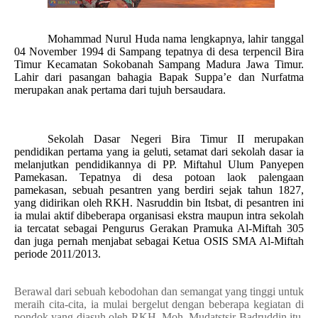
Mohammad Nurul Huda nama lengkapnya
, lahir tanggal
04 November 1994
di Sampang tepatnya di desa terpencil Bira
Timur Kecamatan Sokobanah Sampang Madura Jawa Timur.
Lahir dari pasangan bahagia Bapak Suppa’e dan Nurfatma
merupakan anak pertama dari tujuh bersaudara.
Sekolah Dasar Negeri Bira Timur II merupakan
pendidikan pertama yang ia geluti, setamat dari sekolah dasar ia
melanjutkan pendidikannya di PP. Miftahul Ulum Panyepen
Pamekasan. Tepatnya di desa potoan laok palengaan
pamekasan, sebuah pesantren yang berdiri sejak tahun 1827,
yang didirikan oleh RKH. Nasruddin bin Itsbat, di pesantren ini
ia mulai aktif dibeberapa organisasi ekstra maupun intra sekolah
ia tercatat sebagai Pengurus Gerakan Pramuka Al-Miftah 305
dan juga pernah menjabat sebagai Ketua OSIS SMA Al-Miftah
periode 2011/2013.
Berawal dari sebuah kebodohan dan semangat yang tinggi untuk
meraih cita-cita, ia mulai bergelut dengan beberapa kegiatan di
pondok yang diasuh oleh RKH. Moh. Mudatstsir Badruddin itu,