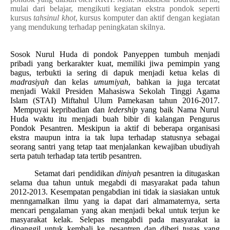
mulai dari belajar, mengikuti kegiatan ekstra pondok seperti
kursus
tahsinul khot
, kursus komputer dan aktif dengan kegiatan
yang mendukung terhadap peningkatan skilnya.
Sosok Nurul Huda di pondok Panyeppen tumbuh menjadi
pribadi yang berkarakter kuat, memiliki jiwa pemimpin yang
bagus, terbukti ia sering di dapuk menjadi ketua kelas di
madrasiyah
dan kelas
umumiyah
, bahkan ia juga tercatat
menjadi Wakil Presiden Mahasiswa Sekolah Tinggi Agama
Islam (STAI) Miftahul Ulum Pamekasan tahun
2016-2017.
Mempuyai kepribadian dan
ledership
yang baik Nama Nurul
Huda waktu itu menjadi buah bibir di kalangan Pengurus
Pondok Pesantren. Meskipun ia aktif di beberapa organisasi
ekstra maupun intra ia tak lupa terhadap statusnya sebagai
seorang santri yang tetap taat menjalankan kewajiban ubudiyah
serta patuh terhadap tata tertib pesantren.
Setamat dari pendidikan
diniyah
pesantren ia ditugaskan
selama dua tahun untuk megabdi di masyarakat pada tahun
2012-2013. Kesempatan pengabdian ini tidak ia siasiakan untuk
menngamalkan ilmu yang ia dapat dari almamaternya, serta
mencari pengalaman yang akan menjadi bekal untuk terjun ke
masyarakat kelak. Selepas mengabdi pada masyarakat ia
dipanggil untuk kembali ke pesantren dan diberi tugas yang