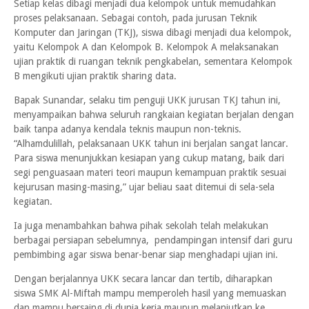
Setiap kelas dibagi menjadi dua kelompok untuk memudahkan
proses pelaksanaan. Sebagai contoh, pada jurusan Teknik
Komputer dan Jaringan (TKJ), siswa dibagi menjadi dua kelompok,
yaitu Kelompok A dan Kelompok B. Kelompok A melaksanakan
ujian praktik di ruangan teknik pengkabelan, sementara Kelompok
B mengikuti ujian praktik sharing data.
Bapak Sunandar, selaku tim penguji UKK jurusan TKJ tahun ini,
menyampaikan bahwa seluruh rangkaian kegiatan berjalan dengan
baik tanpa adanya kendala teknis maupun non-teknis.
“Alhamdulillah, pelaksanaan UKK tahun ini berjalan sangat lancar.
Para siswa menunjukkan kesiapan yang cukup matang, baik dari
segi penguasaan materi teori maupun kemampuan praktik sesuai
kejurusan masing-masing,” ujar beliau saat ditemui di sela-sela
kegiatan.
Ia juga menambahkan bahwa pihak sekolah telah melakukan
berbagai persiapan sebelumnya, pendampingan intensif dari guru
pembimbing agar siswa benar-benar siap menghadapi ujian ini.
Dengan berjalannya UKK secara lancar dan tertib, diharapkan
siswa SMK Al-Miftah mampu memperoleh hasil yang memuaskan
dan mampu bersaing di dunia kerja maupun melanjutkan ke