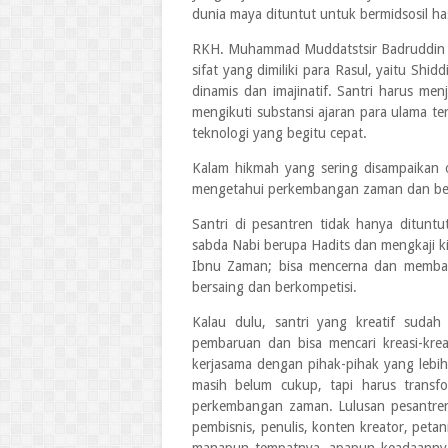
dunia maya dituntut untuk bermidsosil ha
RKH. Muhammad Muddatstsir Badruddin 
sifat yang dimiliki para Rasul, yaitu Shid
dinamis dan imajinatif. Santri harus me
mengikuti substansi ajaran para ulama ter
teknologi yang begitu cepat.
Kalam hikmah yang sering disampaikan
mengetahui perkembangan zaman dan ber
Santri di pesantren tidak hanya ditunt
sabda Nabi berupa Hadits dan mengkaji kit
Ibnu Zaman; bisa mencerna dan memba
bersaing dan berkompetisi.
Kalau dulu, santri yang kreatif sudah 
pembaruan dan bisa mencari kreasi-kreas
kerjasama dengan pihak-pihak yang lebih 
masih belum cukup, tapi harus transf
perkembangan zaman. Lulusan pesantren t
pembisnis, penulis, konten kreator, petan