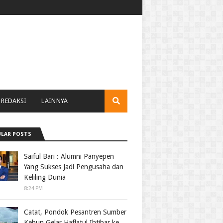
REDAKSI
LAINNYA
LAR POSTS
Saiful Bari : Alumni Panyepen
Yang Sukses Jadi Pengusaha dan
Keliling Dunia
8:24 PM
Catat, Pondok Pesantren Sumber
Kebun Gelar Haflatul Ihtibar ke