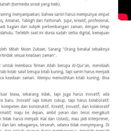
sanah (bermedia sosial yang baik).
sering menyampaikan; bahwa santri harus mempunyai empat
diq, Amanat, Tabligh dan Fathonah. Jujur, kreatif, profesional,
njadi bagian dari subjek perkembangan zaman, dengan tetap
dahulu. Terlebih saat ini dunia sudah serba digital, kemajuan
 oleh Mbah Moen Zubaer, Sarang "Orang berakal sebaiknya
tindak sesuai keadaan zaman".
ut untuk membaca firman Allah berupa Al-Qur'an, menelaah
ab-kitab salaf berupa kitab kuning, tapi santri harus menjadi
ca keadaan zaman. Mempu memutihkan kitab kuning. Bisa
luar biasa, sekarang tidak, tapi juga harus inovatif; ada
i baru. Inovatif saja belum cukup, tapi harus kolaboratif;
kompeten dan konstruktif. Kreatif, inovatif, dan kolaboratif
ormatif; maju ke depan, ambil peran dan terus mengikuti
idak harus menjadi Kiai dan Ustadz, mau jadi interprener,
i dan lain sebagainya, terserah, selama tidak menyimpang. Di