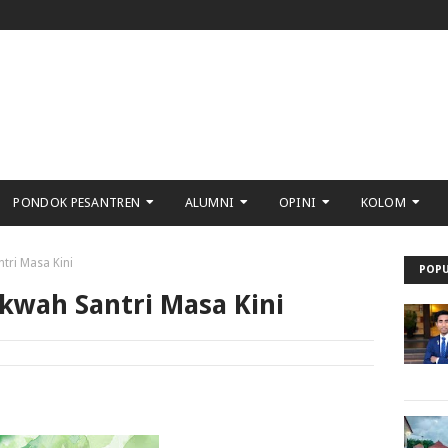
PONDOK PESANTREN
ALUMNI
OPINI
KOLOM
tri Masa Kini
POPU
akwah Santri Masa Kini