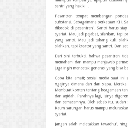
manapun tempatnya, apapun keadaannya
santri yang hakiki. .
Pesantren tempat membangun pondasi
substansi. Sebagaimana perkataan KH. Sa’
dikodok di pesantren”. Santri harus sia
syariat. Mau jadi pejabat, silahkan, tapi p
yang santri. Mau jadi tukang kuli, silah
silahkan, tapi kreator yang santri. Dan se
Dari sini terbukti, bahwa pesantren ti
memahami dan mampu menjawab permasal
juga ingin mencetak generasi yang bisa b
Coba kita amati; sosial media saat ini
ngajinya dimana dan dari siapa. Mereka 
Membuat konten tentang keagamaan tanpa
dan aqidah. Parahnya lagi, isinya digore
dan semacamnya. Oleh sebab itu, sudah s
Kaum sarungan harus mampu meluruskan 
syariat.
Jangan salah meletakkan tawadhu', hing