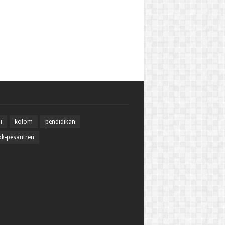
i
kolom
pendidikan
k-pesantren