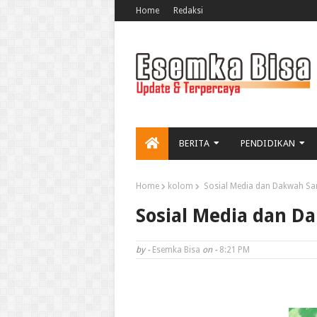
Home
Redaksi
BERITA
PENDIDIKAN
Home
kolom
Sosial Media dan Dakwah San
Sosial Media dan D
by -
Esemka Bisa
on -
8:21 PM