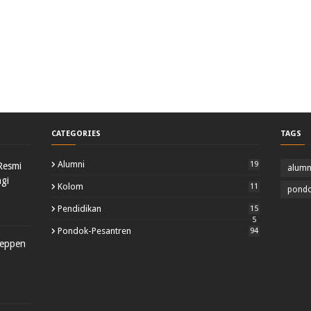
CATEGORIES
TAGS
Alumni
19
Resmi
alumn
gi
Kolom
11
pondo
Pendidikan
15
5
Pondok-Pesantren
94
yeppen