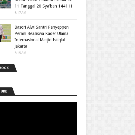
11 Tanggal 20 Sya'ban 1441 H
6:17 AM
Basori Alwi Santri Panyeppen
Peraih Beasiswa Kader Ulama'
Internasional Masjid Istiqlal
Jakarta
5:15 AM
BOOK
TUBE