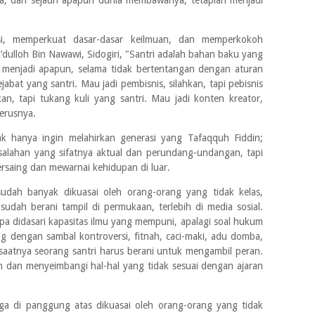
, dan sejauh apapun dunia membawanya, tetaplah menjadi
, memperkuat dasar-dasar keilmuan, dan memperkokoh
dulloh Bin Nawawi, Sidogiri, "Santri adalah bahan baku yang
p menjadi apapun, selama tidak bertentangan dengan aturan
ejabat yang santri. Mau jadi pembisnis, silahkan, tapi pebisnis
kan, tapi tukang kuli yang santri. Mau jadi konten kreator,
terusnya.
dak hanya ingin melahirkan generasi yang Tafaqquh Fiddin;
ahan yang sifatnya aktual dan perundang-undangan, tapi
ersaing dan mewarnai kehidupan di luar.
 sudah banyak dikuasai oleh orang-orang yang tidak kelas,
sudah berani tampil di permukaan, terlebih di media sosial.
 didasari kapasitas ilmu yang mempuni, apalagi soal hukum
ng dengan sambal kontroversi, fitnah, caci-maki, adu domba,
aatnya seorang santri harus berani untuk mengambil peran.
dan menyeimbangi hal-hal yang tidak sesuai dengan ajaran
ga di panggung atas dikuasai oleh orang-orang yang tidak