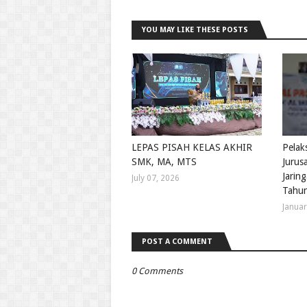
YOU MAY LIKE THESE POSTS
LEPAS PISAH KELAS AKHIR
Pelak
SMK, MA, MTS
Jurus
Jarin
July 07, 2026
Tahun
Januar
POST A COMMENT
0 Comments