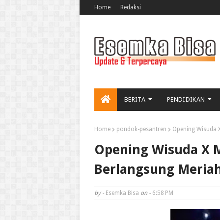
Home
Redaksi
BERITA
PENDIDIKAN
Home
pondok-pesantren
Opening Wisuda 
Opening Wisuda X 
Berlangsung Meria
by -
Esemka Bisa
on -
6:58 PM