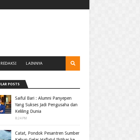
REDAKSI
LAINNYA
LAR POSTS
Saiful Bari : Alumni Panyepen
Yang Sukses Jadi Pengusaha dan
Keliling Dunia
8:24 PM
Catat, Pondok Pesantren Sumber
Kebun Gelar Haflatul Ihtibar ke