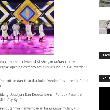
FACE
nggu Ma’had Tibyan Lil Al-Shibyan Miftahul Ulum
lar opening cremony tes tulis Wisuda Ke X Al-Miftah Lil
YOU
g Pendidikan dan Ekstrakulikuler Pondok Pesantren Miftahul
a.
I Bidang Ubudiyah Dan Kepesantrenan Pondok Pesantren
lah Asy-Syafi’i.
m sambutannya manyampaikan bahwa,awal mulanya