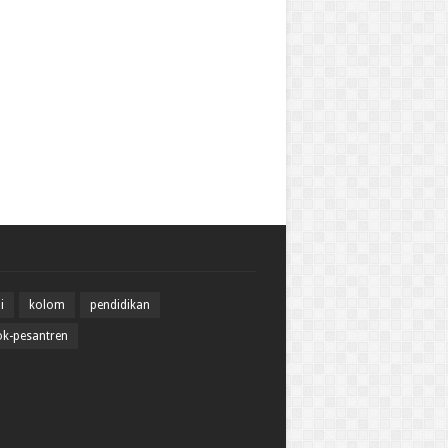
i
kolom
pendidikan
k-pesantren