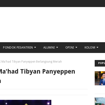
PONDOK PESANTREN
ALUMNI
OPINI
KOLOM
X Ma'had Tibyan Panyeppen Berlangsung Meriah
POPU
Ma'had Tibyan Panyeppen
h