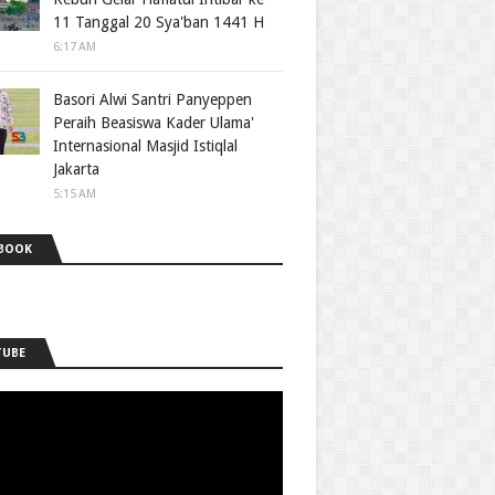
11 Tanggal 20 Sya'ban 1441 H
6:17 AM
Basori Alwi Santri Panyeppen
Peraih Beasiswa Kader Ulama'
Internasional Masjid Istiqlal
Jakarta
5:15 AM
BOOK
TUBE