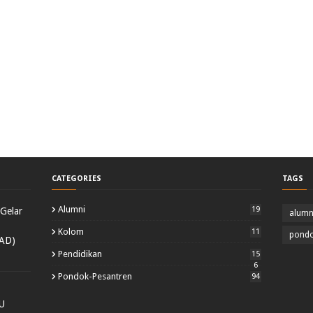
CATEGORIES
TAGS
Alumni
19
Gelar
alumn
Kolom
11
pondo
CAD)
Pendidikan
15
6
Pondok-Pesantren
94
U