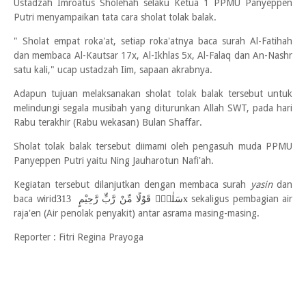
Ustadzah Imroatus Sholehah selaku Ketua 1 PPMU Panyeppen
Putri menyampaikan tata cara sholat tolak balak.
" Sholat empat roka'at, setiap roka'atnya baca surah Al-Fatihah
dan membaca Al-Kautsar 17x, Al-Ikhlas 5x, Al-Falaq dan An-Nashr
satu kali," ucap ustadzah Iim, sapaan akrabnya.
Adapun tujuan melaksanakan sholat tolak balak tersebut untuk
melindungi segala musibah yang diturunkan Allah SWT, pada hari
Rabu terakhir (Rabu wekasan) Bulan Shaffar.
Sholat tolak balak tersebut diimami oleh pengasuh muda PPMU
Panyeppen Putri yaitu Ning Jauharotun Nafi'ah.
Kegiatan tersebut dilanjutkan dengan membaca surah
yasin
dan
baca wirid
sekaligus pembagian air
سَلٰمٌۗ قَوْلًا مِّنْ رَّبٍّ رَّحِيْمٍ
313x
raja'en (Air penolak penyakit) antar asrama masing-masing.
Reporter : Fitri Regina Prayoga