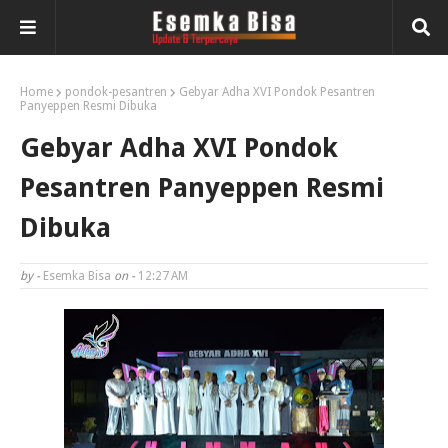
Home
pondok-pesantren
Gebyar Adha XVI Pondok Pesantren
Panyeppen Resmi Dibuka
Gebyar Adha XVI Pondok
Pesantren Panyeppen Resmi
Dibuka
by -
Esemka Bisa
on -
12:27 AM